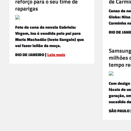
reforço para o seu time de
de Carmi
raparigas
Cenas da no
Globo: Nina
Carminha na
Foto de cena da novela Gabriela:
RIO DE JAN
Virgem, Ina é vendida pelo pai para
Maria Machadão (Ivete Sangalo) que
vai fazer leilão da moça.
Samsung 
RIO DE JANEIRO [
Leia mais
milhões 
tempo re
Com design 
fáceis de us
geração, s
sucedido da
SÃO PAULO 