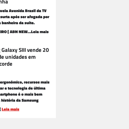
nha
vela Avenida Brasil da TV
 surta após ser afogada por
 banheira da suíte.
EIRO [ ABN NEW…Leia mais
Galaxy SIII vende 20
de unidades em
corde
ergonômico, recursos mais
ar e tecnologia de última
martphone é o mais bem
 história da Samsung
[
Leia mais