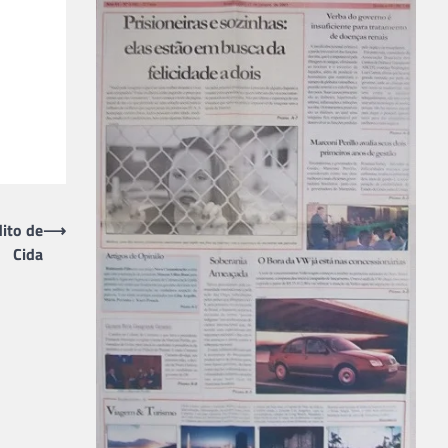
ito de
⟶
Cida