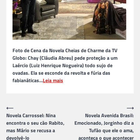
Foto de Cena da Novela Cheias de Charme da TV
Globo: Chay (Cláudia Abreu) pede proteção a um
Laércio (Luiz Henrique Nogueira) todo sujo de
ovadas. Ela se esconde da revolta e fúria das
fabianáticas…
Leia mais
Navegação
⟵
⟶
Novela Carrossel: Nina
Novela Avenida Brasil:
de
encontra o seu cão Rabito,
Emocionado, Jorginho diz a
Post
mas Mário se recusa a
Tufão que ele o ama,
devolvê-lo
aconteça o que acontecer