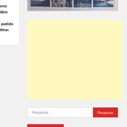
erno
nóbio
A pedido
(Othon
Pesquisar
por: