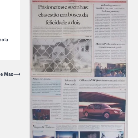
bola
de Max
⟶