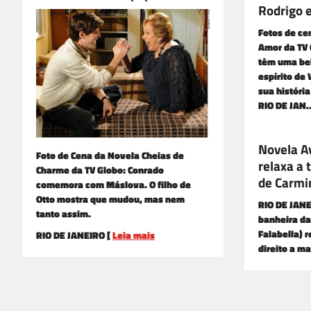
Rodrigo 
Fotos de ce
Amor da TV 
têm uma bel
espírito de
sua históri
RIO DE JAN
Novela Av
Foto de Cena da Novela Cheias de
relaxa a
Charme da TV Globo: Conrado
de Carmi
comemora com Máslova. O filho de
Otto mostra que mudou, mas nem
RIO DE JAN
tanto assim.
banheira da
Falabella) 
RIO DE JANEIRO [
Leia mais
direito a m