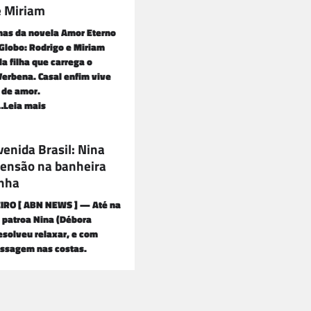
e Miriam
nas da novela Amor Eterno
Globo: Rodrigo e Miriam
a filha que carrega o
 Verbena. Casal enfim vive
a de amor.
…Leia mais
enida Brasil: Nina
 tensão na banheira
nha
EIRO [ ABN NEWS ] — Até na
 patroa Nina (Débora
resolveu relaxar, e com
assagem nas costas.