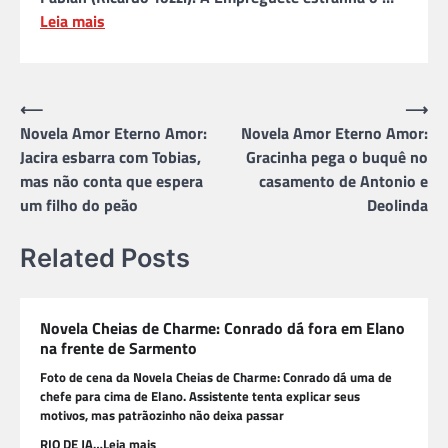
Leia mais
Navegação
⟵
⟶
Novela Amor Eterno Amor:
Novela Amor Eterno Amor:
de
Jacira esbarra com Tobias,
Gracinha pega o buquê no
Post
mas não conta que espera
casamento de Antonio e
um filho do peão
Deolinda
Related Posts
Novela Cheias de Charme: Conrado dá fora em Elano
na frente de Sarmento
Foto de cena da Novela Cheias de Charme: Conrado dá uma de
chefe para cima de Elano. Assistente tenta explicar seus
motivos, mas patrãozinho não deixa passar
RIO DE JA…Leia mais