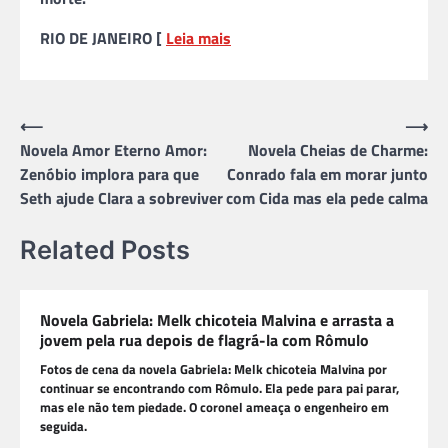
RIO DE JANEIRO [
Leia mais
Navegação
⟵
⟶
Novela Amor Eterno Amor:
Novela Cheias de Charme:
de
Zenóbio implora para que
Conrado fala em morar junto
Post
Seth ajude Clara a sobreviver
com Cida mas ela pede calma
Related Posts
Novela Gabriela: Melk chicoteia Malvina e arrasta a
jovem pela rua depois de flagrá-la com Rômulo
Fotos de cena da novela Gabriela: Melk chicoteia Malvina por
continuar se encontrando com Rômulo. Ela pede para pai parar,
mas ele não tem piedade. O coronel ameaça o engenheiro em
seguida.