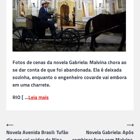
Fotos de cenas da novela Gabriela: Malvina chora ao
se dar conta de que foi abandonada. Ela é deixada
sozinha, enquanto o engenheiro covarde vai embora
em uma charrete.
RIO [ …
Leia mais
Navegação
⟵
⟶
Novela Avenida Brasil: Tufão
Novela Gabriela: Após
de
diz que vai cuidar de Nina
combinar fuga com Malvina,