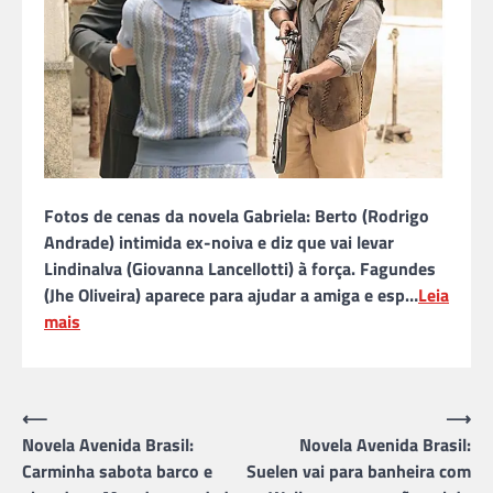
Fotos de cenas da novela Gabriela: Berto (Rodrigo
Andrade) intimida ex-noiva e diz que vai levar
Lindinalva (Giovanna Lancellotti) à força. Fagundes
(Jhe Oliveira) aparece para ajudar a amiga e esp…
Leia
mais
Navegação
⟵
⟶
Novela Avenida Brasil:
Novela Avenida Brasil:
de
Carminha sabota barco e
Suelen vai para banheira com
Post