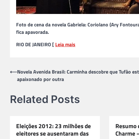
Foto de cena da novela Gabriela: Coriolano (Ary Fontoura
fica apavorada.
RIO DE JANEIRO [
Leia mais
Navegação
⟵
Novela Avenida Brasil: Carminha descobre que Tufão es
apaixonado por outra
de
Post
Related Posts
Eleições 2012: 23 milhões de
Resumo d
eleitores se ausentaram das
Charme –