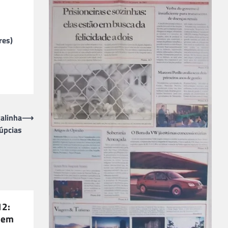
res)
galinha
⟶
úpcias
12:
e em