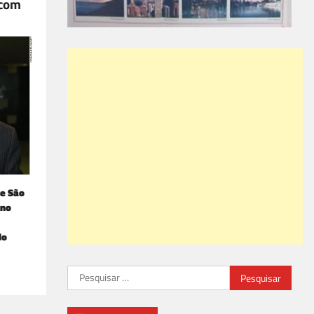
 com
de São
 no
do
Pesquisar
por: