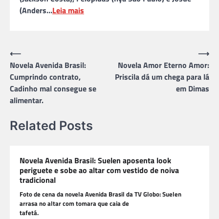
(Anders…
Leia mais
Navegação
⟵
⟶
Novela Avenida Brasil:
Novela Amor Eterno Amor:
de
Cumprindo contrato,
Priscila dá um chega para lá
Post
Cadinho mal consegue se
em Dimas
alimentar.
Related Posts
Novela Avenida Brasil: Suelen aposenta look
periguete e sobe ao altar com vestido de noiva
tradicional
Foto de cena da novela Avenida Brasil da TV Globo: Suelen
arrasa no altar com tomara que caia de
tafetá.