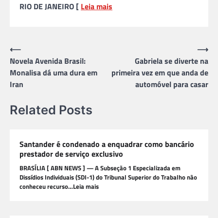
RIO DE JANEIRO [
Leia mais
Navegação
⟵
⟶
Novela Avenida Brasil:
Gabriela se diverte na
de
Monalisa dá uma dura em
primeira vez em que anda de
Post
Iran
automóvel para casar
Related Posts
Santander é condenado a enquadrar como bancário
prestador de serviço exclusivo
BRASÍLIA [ ABN NEWS ] — A Subseção 1 Especializada em
Dissídios Individuais (SDI-1) do Tribunal Superior do Trabalho não
conheceu recurso…Leia mais