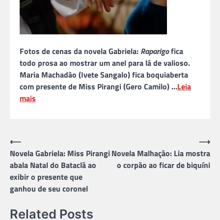
Fotos de cenas da novela Gabriela:
Raparigo
fica
todo prosa ao mostrar um anel para lá de valioso.
Maria Machadão (Ivete Sangalo) fica boquiaberta
com presente de Miss Pirangi (Gero Camilo) …
Leia
mais
Navegação
⟵
⟶
Novela Gabriela: Miss Pirangi
Novela Malhação: Lia mostra
de
abala Natal do Bataclã ao
o corpão ao ficar de biquíni
Post
exibir o presente que
ganhou de seu coronel
Related Posts