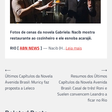
Fotos de cenas da novela Gabriela: Nacib mostra
restaurante ao cozinheiro e ele esnoba acarajé.
RIO [
ABN NEWS
]
— Nacib (H…
Leia mais
Navegação
⟵
⟶
Últimos Capítulos da Novela
Resumos dos Últimos
de
Avenida Brasil: Muricy faz
Capítulos da Novela Avenida
Post
proposta a Leleco
Brasil: Casal de três! Roni e
Suelen convencem Leandro a
ficar no Rio