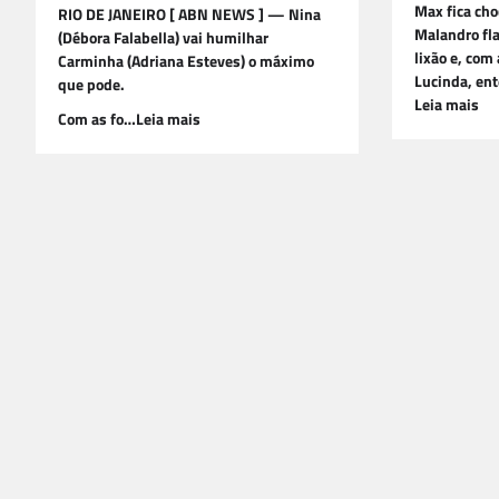
Max fica ch
RIO DE JANEIRO [ ABN NEWS ] — Nina
Malandro fla
(Débora Falabella) vai humilhar
lixão e, com
Carminha (Adriana Esteves) o máximo
Lucinda, en
que pode.
Leia mais
Com as fo…Leia mais