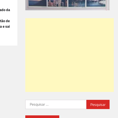
Lado da
tão de
a e sai
Pesquisar
por: