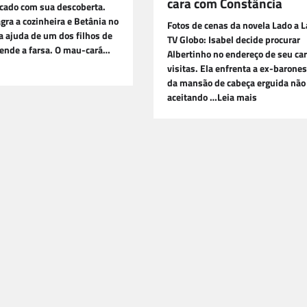
cara com Constância
ocado com sua descoberta.
gra a cozinheira e Betânia no
Fotos de cenas da novela Lado a 
 a ajuda de um dos filhos de
TV Globo: Isabel decide procurar
tende a farsa. O mau-cará…
Albertinho no endereço de seu car
visitas. Ela enfrenta a ex-barones
da mansão de cabeça erguida não
aceitando …Leia mais