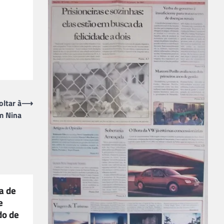
ltar à
⟶
m Nina
a de
e
do de