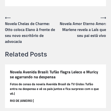
Navegação
⟵
⟶
Novela Cheias de Charme:
Novela Amor Eterno Amor:
de
Otto coloca Elano à frente de
Marlene revela a Laís que
Post
seu novo escritório de
seu pai está vivo
advocacia
Related Posts
Novela Avenida Brasil: Tufão flagra Leleco e Muricy
se agarrando na despensa
Fotos de cenas da novela Avenida Brasil da TV Globo: Tufão
entra na despensa e vê os pais juntos e fica surpreso com o que
vê.(
RIO DE JANEIRO [