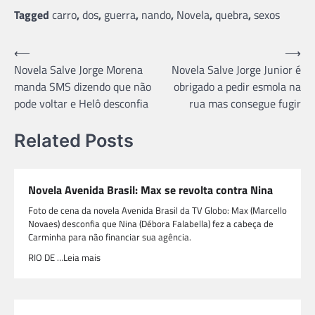
Tagged
carro
,
dos
,
guerra
,
nando
,
Novela
,
quebra
,
sexos
Navegação
⟵
⟶
Novela Salve Jorge Morena
Novela Salve Jorge Junior é
de
manda SMS dizendo que não
obrigado a pedir esmola na
Post
pode voltar e Helô desconfia
rua mas consegue fugir
Related Posts
Novela Avenida Brasil: Max se revolta contra Nina
Foto de cena da novela Avenida Brasil da TV Globo: Max (Marcello
Novaes) desconfia que Nina (Débora Falabella) fez a cabeça de
Carminha para não financiar sua agência.
RIO DE …Leia mais