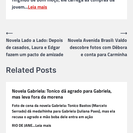
jovem…
Leia mais
Navegação
⟵
⟶
Novela Lado a Lado: Depois
Novela Avenida Brasil: Valdo
de
de casados, Laura e Edgar
descobre fotos com Débora
Post
fazem um pacto de amizade
e conta para Carminha
Related Posts
Novela Gabriela: Tonico dá agrado para Gabriela,
mas leva fora da morena
Foto de cena da novela Gabriela: Tonico Bastos (Marcelo
Serrado) dá medalhinha para Gabriela (Juliana Paes), mas ela
recusa o agrado e mão boba dele entra em ação
RIO DE JANE…Leia mais