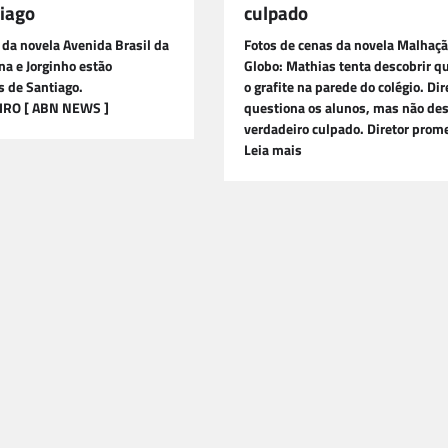
iago
culpado
 da novela Avenida Brasil da
Fotos de cenas da novela Malhaçã
na e Jorginho estão
Globo: Mathias tenta descobrir q
s de Santiago.
o grafite na parede do colégio. Dir
IRO [ ABN NEWS ]
questiona os alunos, mas não des
verdadeiro culpado. Diretor prom
Leia mais