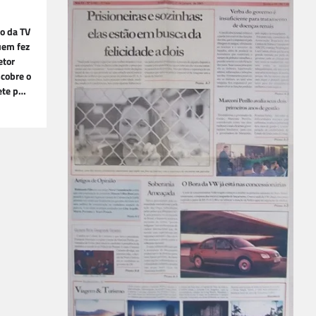
o da TV
uem fez
etor
cobre o
ete p…