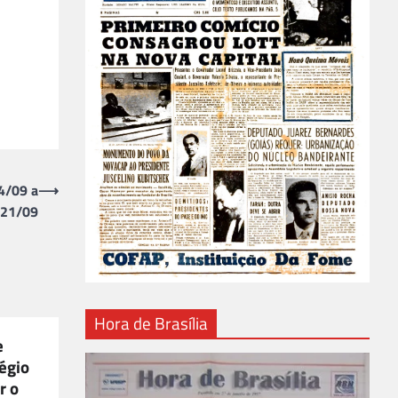
4/09 a
⟶
21/09
Hora de Brasília
e
égio
r o