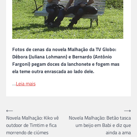
Fotos de cenas da novela Malhação da TV Globo:
Débora (Juliana Lohmann) e Bernardo (Antônio
Fargoni) pegam doces da lanchonete e fogem mas
ela teme outra enrascada ao lado dele.
…
Leia mais
Navegação
⟵
⟶
Novela Malhação: Kiko vê
Novela Malhação: Betão tasca
de
outdoor de Timtim e fica
um beijo em Babi e diz que
Post
morrendo de ciúmes
ainda a ama