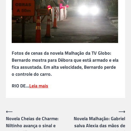
Fotos de cenas da novela Malhação da TV Globo:
Bernardo mostra para Débora que está armado e ela
fica assustada. Em alta velocidade, Bernardo perde
o controle do carro.
RIO DE…
Leia mais
Navegação
⟵
⟶
Novela Cheias de Charme:
Novela Malhação: Gabriel
de
Niltinho avança o sinal e
salva Alexia das mãos de
Post