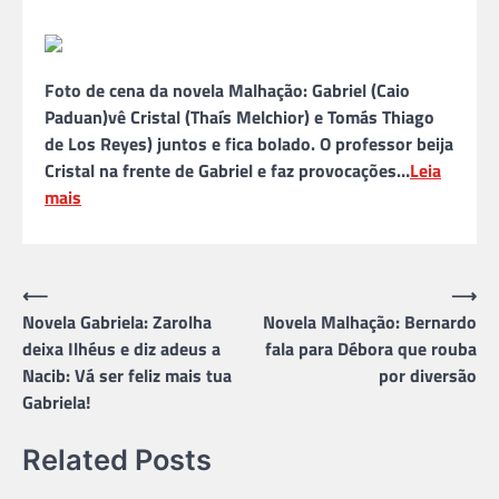
Foto de cena da novela Malhação: Gabriel (Caio
Paduan)vê Cristal (Thaís Melchior) e Tomás Thiago
de Los Reyes) juntos e fica bolado. O professor beija
Cristal na frente de Gabriel e faz provocações…
Leia
mais
Navegação
⟵
⟶
Novela Gabriela: Zarolha
Novela Malhação: Bernardo
de
deixa Ilhéus e diz adeus a
fala para Débora que rouba
Post
Nacib: Vá ser feliz mais tua
por diversão
Gabriela!
Related Posts