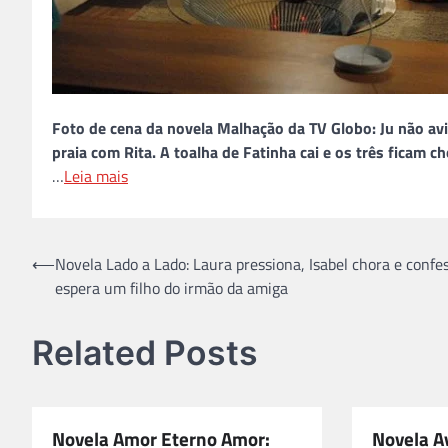
Foto de cena da novela Malhação da TV Globo: Ju não av
praia com Rita. A toalha de Fatinha cai e os três ficam c
…
Leia mais
Navegação
⟵
Novela Lado a Lado: Laura pressiona, Isabel chora e confe
espera um filho do irmão da amiga
de
Post
Related Posts
Novela Amor Eterno Amor:
Novela Av