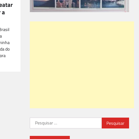
eatar
 a
rasil
ca
minha
uda do
ora
Pesquisar
por: