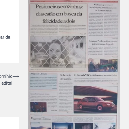
ar da
omínio
⟶
 edital