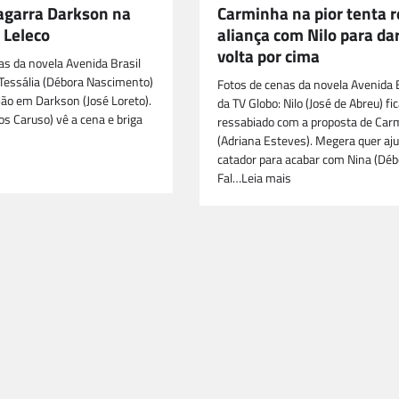
 agarra Darkson na
Carminha na pior tenta r
 Leleco
aliança com Nilo para dar
volta por cima
as da novela Avenida Brasil
 Tessália (Débora Nascimento)
Fotos de cenas da novela Avenida B
jão em Darkson (José Loreto).
da TV Globo: Nilo (José de Abreu) fi
os Caruso) vê a cena e briga
ressabiado com a proposta de Car
(Adriana Esteves). Megera quer aj
catador para acabar com Nina (Déb
Fal…Leia mais