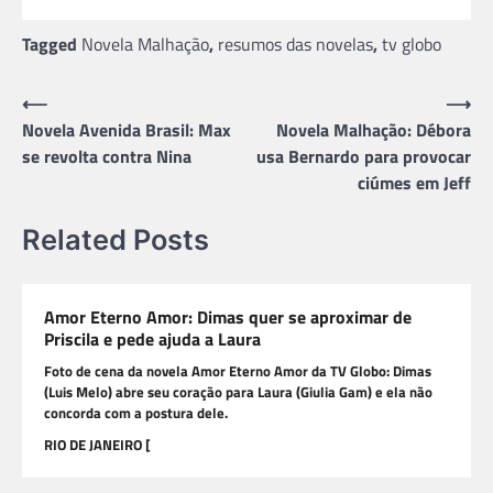
Tagged
Novela Malhação
,
resumos das novelas
,
tv globo
Navegação
⟵
⟶
Novela Avenida Brasil: Max
Novela Malhação: Débora
de
se revolta contra Nina
usa Bernardo para provocar
Post
ciúmes em Jeff
Related Posts
Amor Eterno Amor: Dimas quer se aproximar de
Priscila e pede ajuda a Laura
Foto de cena da novela Amor Eterno Amor da TV Globo: Dimas
(Luis Melo) abre seu coração para Laura (Giulia Gam) e ela não
concorda com a postura dele.
RIO DE JANEIRO [