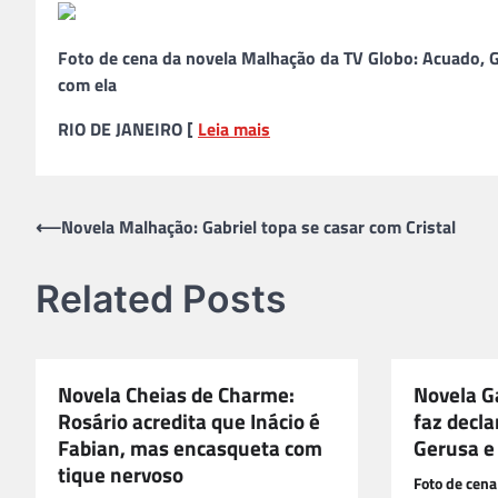
Foto de cena da novela Malhação da TV Globo: Acuado, Gab
com ela
RIO DE JANEIRO [
Leia mais
Navegação
⟵
Novela Malhação: Gabriel topa se casar com Cristal
de
Related Posts
Post
Novela Cheias de Charme:
Novela G
Rosário acredita que Inácio é
faz decl
Fabian, mas encasqueta com
Gerusa e 
tique nervoso
Foto de cena