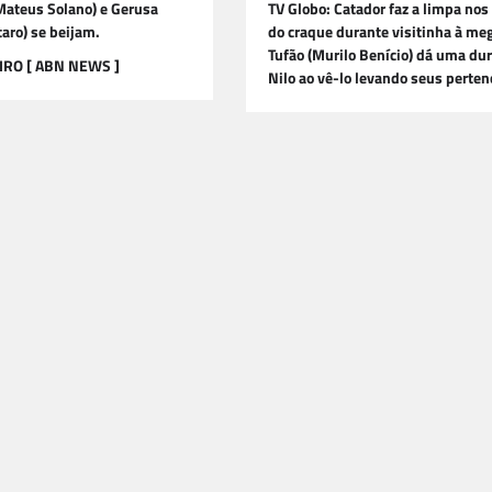
ateus Solano) e Gerusa
TV Globo: Catador faz a limpa nos
taro) se beijam.
do craque durante visitinha à me
Tufão (Murilo Benício) dá uma du
IRO [ ABN NEWS ]
Nilo ao vê-lo levando seus perten