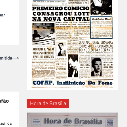
sar
mitida
⟶
ufão
Hora de Brasília
asil da