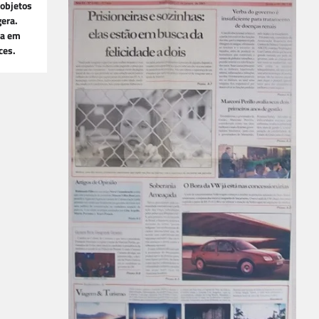
 objetos
gera.
ra em
ces.