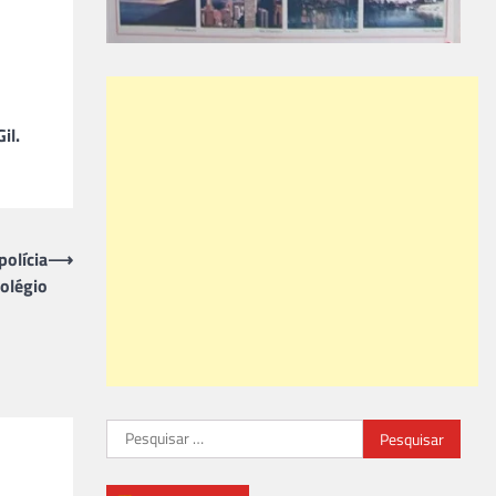
il.
polícia
⟶
colégio
Pesquisar
por: