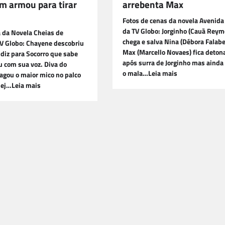
m armou para tirar
arrebenta Max
Fotos de cenas da novela Avenida 
da TV Globo: Jorginho (Cauã Rey
 da Novela Cheias de
chega e salva Nina (Débora Falabel
V Globo: Chayene descobriu
Max (Marcello Novaes) fica deton
 diz para Socorro que sabe
após surra de Jorginho mas ainda
 com sua voz. Diva do
o mala…Leia mais
pagou o maior mico no palco
nej…Leia mais