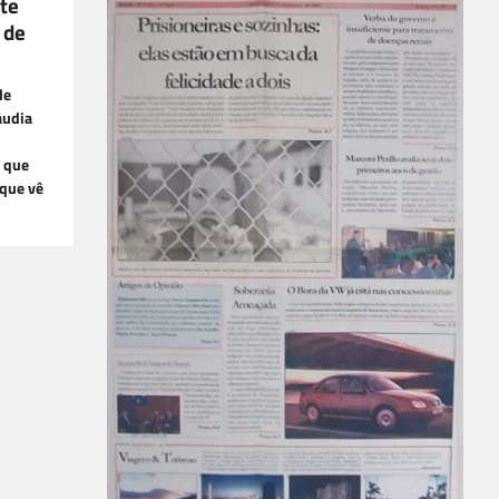
te
 de
de
áudia
 que
 que vê