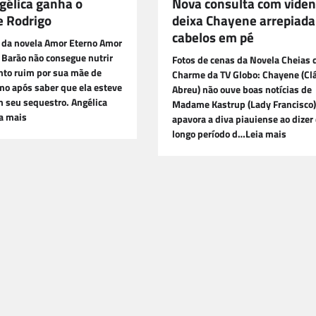
gélica ganha o
Nova consulta com viden
e Rodrigo
deixa Chayene arrepiada
cabelos em pé
a da novela Amor Eterno Amor
 Barão não consegue nutrir
Fotos de cenas da Novela Cheias 
to ruim por sua mãe de
Charme da TV Globo: Chayene (Cl
mo após saber que ela esteve
Abreu) não ouve boas notícias de
 seu sequestro. Angélica
Madame Kastrup (Lady Francisco)
a mais
apavora a diva piauiense ao dizer
longo período d…Leia mais