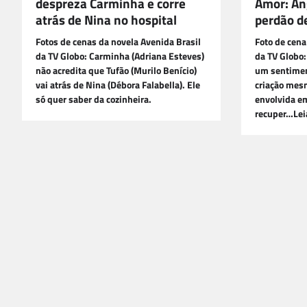
despreza Carminha e corre
Amor: An
atrás de Nina no hospital
perdão d
Fotos de cenas da novela Avenida Brasil
Foto de cen
da TV Globo: Carminha (Adriana Esteves)
da TV Globo:
não acredita que Tufão (Murilo Benício)
um sentimen
vai atrás de Nina (Débora Falabella). Ele
criação mes
só quer saber da cozinheira.
envolvida em
recuper…Lei