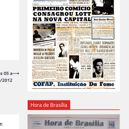
s 05 a
⟶
/2012
Hora de Brasília
e: