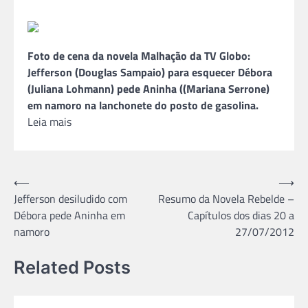
Foto de cena da novela Malhação da TV Globo:
Jefferson (Douglas Sampaio) para esquecer Débora
(Juliana Lohmann) pede Aninha ((Mariana Serrone)
em namoro na lanchonete do posto de gasolina.
Leia mais
Navegação
⟵
⟶
Jefferson desiludido com
Resumo da Novela Rebelde –
de
Débora pede Aninha em
Capítulos dos dias 20 a
Post
namoro
27/07/2012
Related Posts