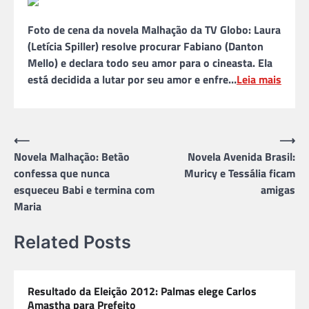
Foto de cena da novela Malhação da TV Globo: Laura
(Letícia Spiller) resolve procurar Fabiano (Danton
Mello) e declara todo seu amor para o cineasta. Ela
está decidida a lutar por seu amor e enfre…
Leia mais
Navegação
⟵
⟶
Novela Malhação: Betão
Novela Avenida Brasil:
de
confessa que nunca
Muricy e Tessália ficam
Post
esqueceu Babi e termina com
amigas
Maria
Related Posts
Resultado da Eleição 2012: Palmas elege Carlos
Amastha para Prefeito