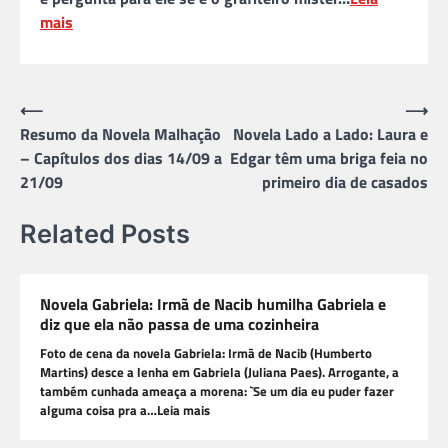
mais
Navegação
⟵
⟶
Resumo da Novela Malhação
Novela Lado a Lado: Laura e
de
– Capítulos dos dias 14/09 a
Edgar têm uma briga feia no
Post
21/09
primeiro dia de casados
Related Posts
Novela Gabriela: Irmã de Nacib humilha Gabriela e
diz que ela não passa de uma cozinheira
Foto de cena da novela Gabriela: Irmã de Nacib (Humberto
Martins) desce a lenha em Gabriela (Juliana Paes). Arrogante, a
também cunhada ameaça a morena: `Se um dia eu puder fazer
alguma coisa pra a…Leia mais