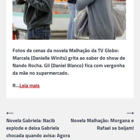
Fotos de cenas da novela Malhação da TV Globo:
Marcela (Danielle Winits) grita ao saber do show de
Nando Rocha. Gil (Daniel Blanco) fica com vergonha
da mãe no supermercado.
R…
Leia mais
Navegação
⟵
⟶
Novela Gabriela: Nacib
Novela Malhação: Morgana e
de
explode e deixa Gabriela
Rafael se beijam!
Post
chocada quando avisa: Agora