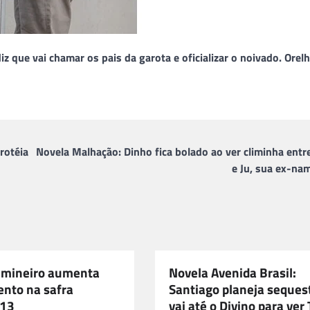
z que vai chamar os pais da garota e oficializar o noivado. Orel
rotéia
Novela Malhação: Dinho fica bolado ao ver climinha entr
e Ju, sua ex-na
 mineiro aumenta
Novela Avenida Brasil:
ento na safra
Santiago planeja seques
13
vai até o Divino para ver