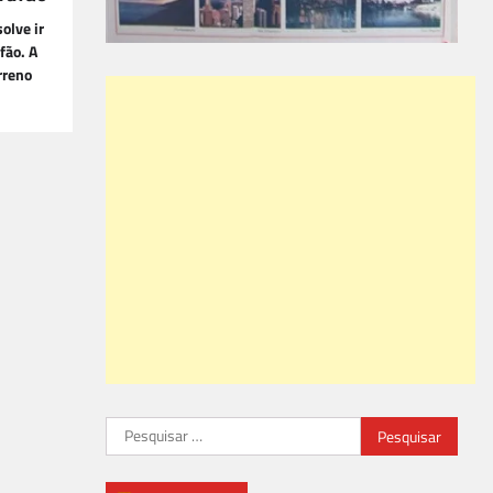
olve ir
fão. A
rreno
Pesquisar
por: