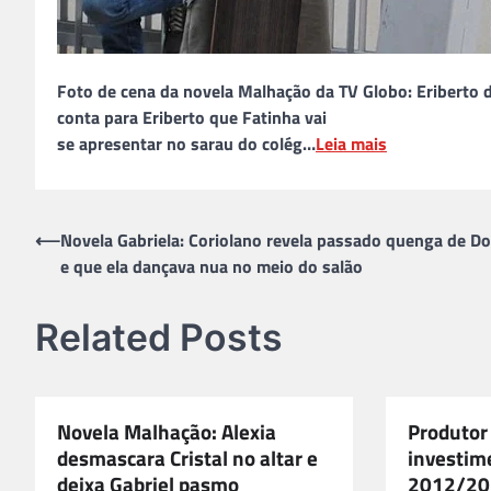
Foto de cena da novela Malhação da TV Globo: Eriberto di
conta para Eriberto que Fatinha vai
se apresentar no sarau do colég…
Leia mais
Navegação
⟵
Novela Gabriela: Coriolano revela passado quenga de Do
e que ela dançava nua no meio do salão
de
Post
Related Posts
Novela Malhação: Alexia
Produtor
desmascara Cristal no altar e
investim
deixa Gabriel pasmo
2012/20