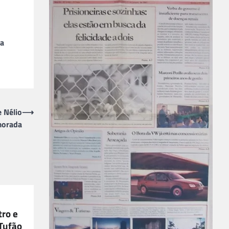
ha
e Nélio
⟶
morada
tro e
 Tufão