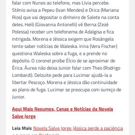
falar com Nunes ao telefone, mas Lívia percebe.
Stênio avisa a Pepeu (Ivan Mendes) e Drica (Mariana
Rios) que vai depositar o dinheiro de Salete na conta
deles. Helô (Giovanna Antonelli) vê Berna (Zezé
Polessa) receber um telefonema de Adalgisa e fica
intrigada. Morena e Jéssica exigem que Rosângela
tente saber notícias de Waleska. Irina (Vera Fischer)
questiona Waleska sobre a fuga, e a prende no
depósito. O coronel proíbe Élcio de se aproximar de
Érica. Áurea não deixa Junior falar com Theo (Rodrigo
Lombardi). Delzuite pede para Lucimar ajudá-la a
libertar Pescoço. Morena e Jéssica dão continuidade
ao plano de fuga. Lucimar se preocupa com sumiço de
Junior.
Aqui Mais Resumos, Cenas e Notícias da Novela
Salve Jorge
Leia Mais
Novela Salve Jorge Jéssica perde a paciência