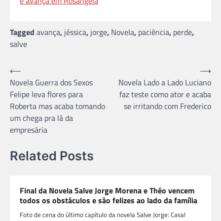
e avança em Rosângela
Tagged
avança
,
jéssica
,
jorge
,
Novela
,
paciência
,
perde
,
salve
Navegação
⟵
⟶
Novela Guerra dos Sexos
Novela Lado a Lado Luciano
de
Felipe leva flores para
faz teste como ator e acaba
Post
Roberta mas acaba tomando
se irritando com Frederico
um chega pra lá da
empresária
Related Posts
Final da Novela Salve Jorge Morena e Théo vencem
todos os obstáculos e são felizes ao lado da família
Foto de cena do último capítulo da novela Salve Jorge: Casal