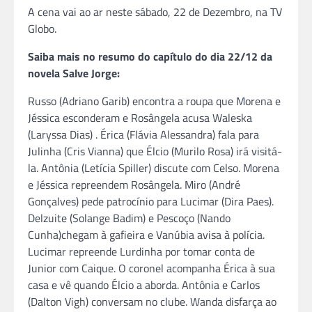
A cena vai ao ar neste sábado, 22 de Dezembro, na TV
Globo.
Saiba mais no resumo do capítulo do dia 22/12 da
novela Salve Jorge:
Russo (Adriano Garib) encontra a roupa que Morena e
Jéssica esconderam e Rosângela acusa Waleska
(Laryssa Dias) . Érica (Flávia Alessandra) fala para
Julinha (Cris Vianna) que Élcio (Murilo Rosa) irá visitá-
la. Antônia (Letícia Spiller) discute com Celso. Morena
e Jéssica repreendem Rosângela. Miro (André
Gonçalves) pede patrocínio para Lucimar (Dira Paes).
Delzuite (Solange Badim) e Pescoço (Nando
Cunha)chegam à gafieira e Vanúbia avisa à polícia.
Lucimar repreende Lurdinha por tomar conta de
Junior com Caique. O coronel acompanha Érica à sua
casa e vê quando Élcio a aborda. Antônia e Carlos
(Dalton Vigh) conversam no clube. Wanda disfarça ao