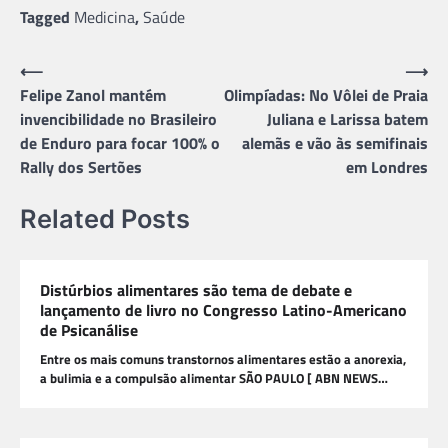
Tagged
Medicina
,
Saúde
Navegação
⟵
⟶
Felipe Zanol mantém
Olimpíadas: No Vôlei de Praia
de
invencibilidade no Brasileiro
Juliana e Larissa batem
Post
de Enduro para focar 100% o
alemãs e vão às semifinais
Rally dos Sertões
em Londres
Related Posts
Distúrbios alimentares são tema de debate e
lançamento de livro no Congresso Latino-Americano
de Psicanálise
Entre os mais comuns transtornos alimentares estão a anorexia,
a bulimia e a compulsão alimentar SÃO PAULO [ ABN NEWS…