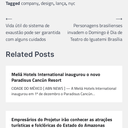
Tagged
company
,
design
,
lança
,
nyc
Navegação
⟵
⟶
Vida útil do sistema de
Personagens brasilienses
de
exaustão pode ser garantida
invadem o Domingo é Dia de
Post
com alguns cuidados
Teatro do Iguatemi Brasília
Related Posts
Meliá Hotels International inaugurou o novo
Paradisus Cancún Resort
CIDADE DO MÉXICO [ ABN NEWS ] — A Meliá Hotels International
inaugurou em 1º de dezembro o Paradisus Cancún…
Empresários do Projetur irão conhecer as atrações
turísticas e folclóricas do Estado do Amazonas