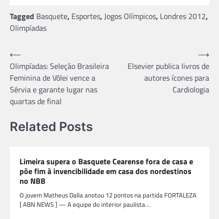
Tagged
Basquete
,
Esportes
,
Jogos Olímpicos
,
Londres 2012
,
Olimpíadas
Navegação
⟵
⟶
Olimpíadas: Seleção Brasileira
Elsevier publica livros de
de
Feminina de Vôlei vence a
autores ícones para
Post
Sérvia e garante lugar nas
Cardiologia
quartas de final
Related Posts
Limeira supera o Basquete Cearense fora de casa e
põe fim à invencibilidade em casa dos nordestinos
no NBB
O jovem Matheus Dalla anotou 12 pontos na partida FORTALEZA
[ ABN NEWS ] — A equipe do interior paulista…