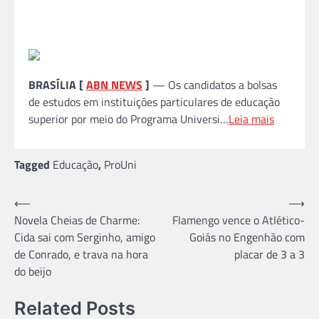
BRASÍLIA [
ABN NEWS
]
— Os candidatos a bolsas
de estudos em instituições particulares de educação
superior por meio do Programa Universi…
Leia mais
Tagged
Educação
,
ProUni
Navegação
⟵
⟶
Novela Cheias de Charme:
Flamengo vence o Atlético-
de
Cida sai com Serginho, amigo
Goiás no Engenhão com
Post
de Conrado, e trava na hora
placar de 3 a 3
do beijo
Related Posts