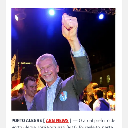
PORTO ALEGRE [
ABN NEWS
]
— O atual prefeito de
Porto Alegre, José Fortunati (PDT), foi reeleito, neste