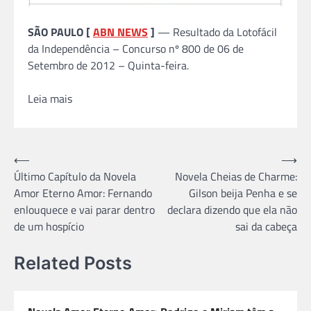
SÃO PAULO [
ABN NEWS
]
— Resultado da Lotofácil
da Independência – Concurso nº 800 de 06 de
Setembro de 2012 – Quinta-feira.
Leia mais
Navegação
⟵
⟶
Último Capítulo da Novela
Novela Cheias de Charme:
de
Amor Eterno Amor: Fernando
Gilson beija Penha e se
Post
enlouquece e vai parar dentro
declara dizendo que ela não
de um hospício
sai da cabeça
Related Posts