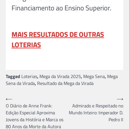
Financiamento ao Ensino Superior.
MAIS RESULTADOS DE OUTRAS
LOTERIAS
Tagged
Loterias
,
Mega da Virada 2025
,
Mega Sena
,
Mega
Sena da Virada
,
Resultado da Mega da Virada
Navegação
⟵
⟶
O Diário de Anne Frank:
Admirado e Respeitado no
de
Edição Especial Aproxima
Mundo Inteiro: Imperador D.
Post
Jovens da História e Marca os
Pedro II
80 Anos da Morte da Autora