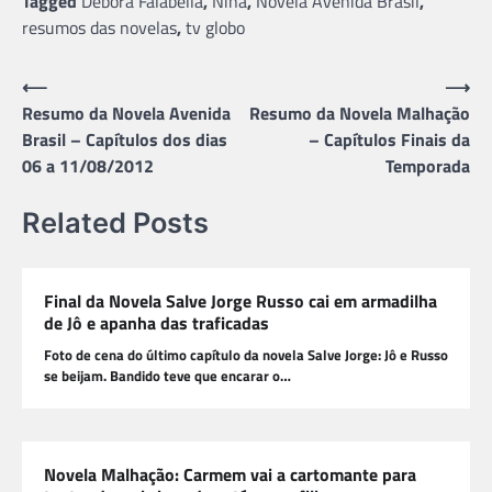
Tagged
Débora Falabella
,
Nina
,
Novela Avenida Brasil
,
resumos das novelas
,
tv globo
Navegação
⟵
⟶
Resumo da Novela Avenida
Resumo da Novela Malhação
de
Brasil – Capítulos dos dias
– Capítulos Finais da
Post
06 a 11/08/2012
Temporada
Related Posts
Final da Novela Salve Jorge Russo cai em armadilha
de Jô e apanha das traficadas
Foto de cena do último capítulo da novela Salve Jorge: Jô e Russo
se beijam. Bandido teve que encarar o…
Novela Malhação: Carmem vai a cartomante para