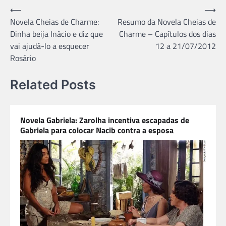
Navegação
⟵
⟶
Novela Cheias de Charme:
Resumo da Novela Cheias de
de
Dinha beija Inácio e diz que
Charme – Capítulos dos dias
Post
vai ajudá-lo a esquecer
12 a 21/07/2012
Rosário
Related Posts
Novela Gabriela: Zarolha incentiva escapadas de
Gabriela para colocar Nacib contra a esposa