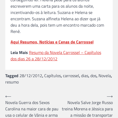
escreverem uma carta para os alunos da noite,
incentivando-os à leitura. Suzana e Helena se
encontram. Suzana alfineta Helena ao dizer que já
deu a hora dela, pois tem um encontro marcado com
Renê.
Aqui Resumos, Notícias e Cenas de Carrossel
Leia Mais
Resumo da Novela Carrossel – Capítulos
dos dias 26 a 28/12/2012
Tagged
28/12/2012
,
Capítulos
,
carrossel
,
dias
,
dos
,
Novela
,
resumo
Navegação
⟵
⟶
Novela Guerra dos Sexos
Novela Salve Jorge Russo
de
Carolina na maior cara de pau
treina Morena e Jéssica para
Post
usa o celular de Vânia e arma
a missão de transportar