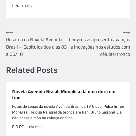
Leia mais
Navegação
⟵
⟶
Resumo da Novela Avenida
Congresso apresenta avanços
de
Brasil – Capítulos dos dias 03
e inovações nos estudos com
Post
a 06/10
células-tronco
Related Posts
Novela Avenida Brasil: Monalisa dá uma dura em
Iran
Fotos de cenas da novela Avenida Brasil da TV Globo: Pulso firme:
Monalisa (Heloísa Périssé) dá bronca em Iran (Bruno Gissoni). Ela
não passa a mão na cabeça do filho.
RIO DE …Leia mais