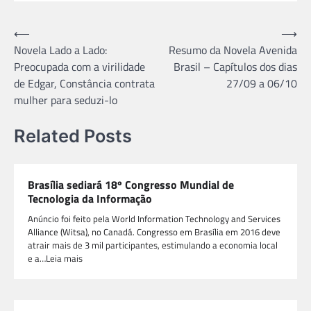
Navegação
⟵
⟶
Novela Lado a Lado:
Resumo da Novela Avenida
de
Preocupada com a virilidade
Brasil – Capítulos dos dias
Post
de Edgar, Constância contrata
27/09 a 06/10
mulher para seduzi-lo
Related Posts
Brasília sediará 18º Congresso Mundial de
Tecnologia da Informação
Anúncio foi feito pela World Information Technology and Services
Alliance (Witsa), no Canadá. Congresso em Brasília em 2016 deve
atrair mais de 3 mil participantes, estimulando a economia local
e a…Leia mais