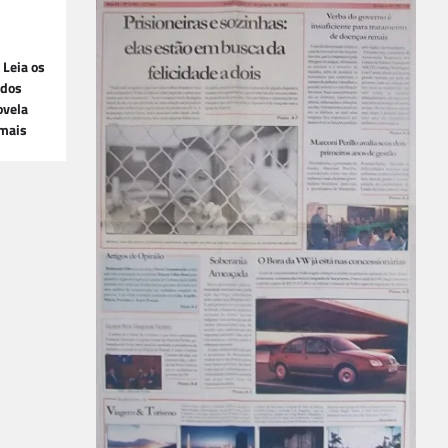
Leia os
 dos
ovela
 mais