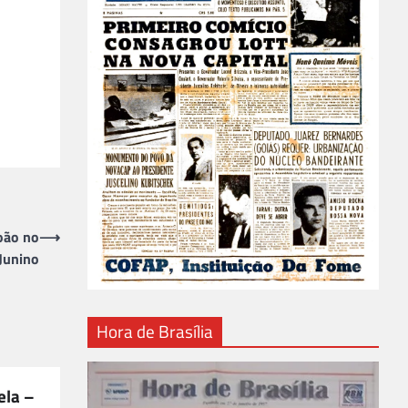
oão no
⟶
 Junino
Hora de Brasília
ela –