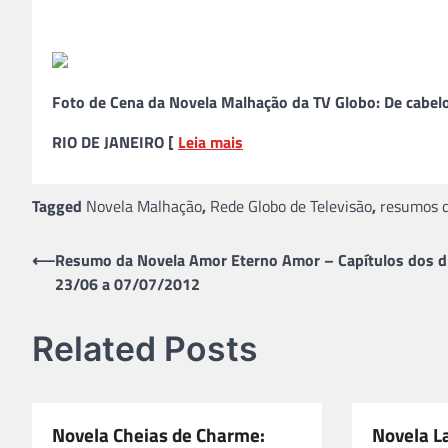
Foto de Cena da Novela Malhação da TV Globo: De cabel
RIO DE JANEIRO [
Leia mais
Tagged
Novela Malhação
,
Rede Globo de Televisão
,
resumos d
Navegação
⟵
Resumo da Novela Amor Eterno Amor – Capítulos dos d
23/06 a 07/07/2012
de
Post
Related Posts
Novela Cheias de Charme:
Novela L