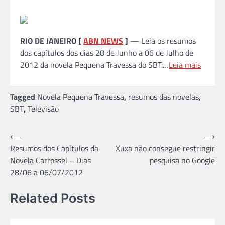
RIO DE JANEIRO [
ABN NEWS
]
— Leia os resumos
dos capítulos dos dias 28 de Junho a 06 de Julho de
2012 da novela Pequena Travessa do SBT:…
Leia mais
Tagged
Novela Pequena Travessa
,
resumos das novelas
,
SBT
,
Televisão
Navegação
⟵
⟶
Resumos dos Capítulos da
Xuxa não consegue restringir
de
Novela Carrossel – Dias
pesquisa no Google
Post
28/06 a 06/07/2012
Related Posts