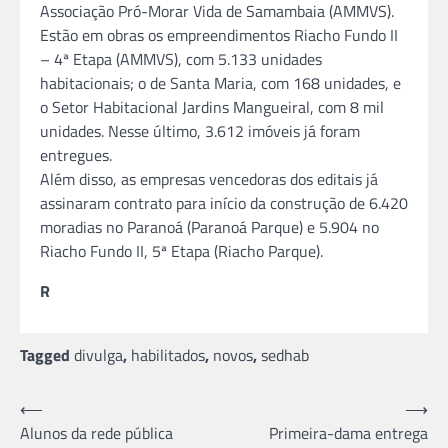
Associação Pró-Morar Vida de Samambaia (AMMVS).
Estão em obras os empreendimentos Riacho Fundo II
– 4ª Etapa (AMMVS), com 5.133 unidades
habitacionais; o de Santa Maria, com 168 unidades, e
o Setor Habitacional Jardins Mangueiral, com 8 mil
unidades. Nesse último, 3.612 imóveis já foram
entregues.
Além disso, as empresas vencedoras dos editais já
assinaram contrato para início da construção de 6.420
moradias no Paranoá (Paranoá Parque) e 5.904 no
Riacho Fundo II, 5ª Etapa (Riacho Parque).
R
Tagged
divulga
,
habilitados
,
novos
,
sedhab
Navegação
⟵
⟶
Alunos da rede pública
Primeira-dama entrega
de