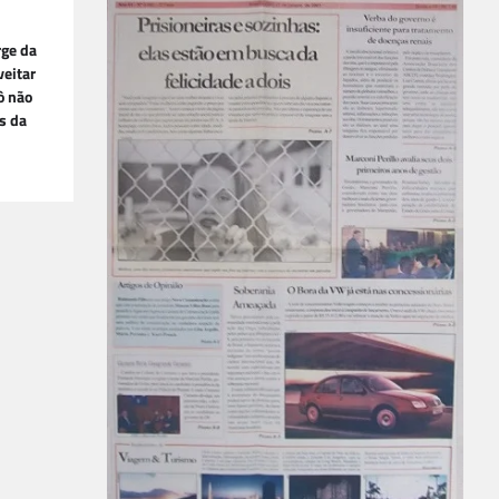
rge da
veitar
ô não
s da