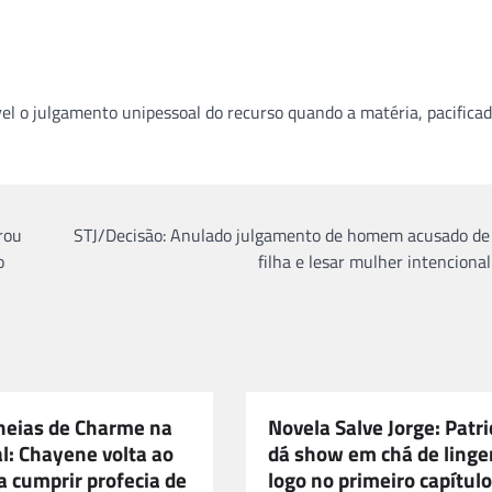
l o julgamento unipessoal do recurso quando a matéria, pacifica
rou
STJ/Decisão: Anulado julgamento de homem acusado de
o
filha e lesar mulher intencion
heias de Charme na
Novela Salve Jorge: Patr
l: Chayene volta ao
dá show em chá de linge
a cumprir profecia de
logo no primeiro capítulo