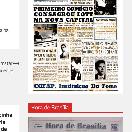
da na
 matar
⟶
almente
Hora de Brasília
icinha
rie
 de