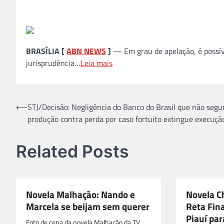
BRASÍLIA [
ABN NEWS
]
— Em grau de apelação, é possíve
jurisprudência…
Leia mais
Navegação
⟵
STJ/Decisão: Negligência do Banco do Brasil que não segu
produção contra perda por caso fortuito extingue execuçã
de
Post
Related Posts
Novela Malhação: Nando e
Novela C
Marcela se beijam sem querer
Reta Fina
Piauí par
Foto de cena da novela Malhação da TV