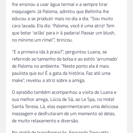
lhe ensinou a usar água termal e a sempre tirar
maquiagem. Já Paloma, admitiu que Bellinha lhe
educou a se produzir mais no dia a dia. “Sou muito
cara lavada. Ela diz: ‘Paloma, você é uma atriz! Tem
que botar ‘oclão’ para ir à padaria! Passar um blush,
no mínimo um rímel’”, brincou.
“E a primeira ida à praia?”, perguntou Luana, se
referindo ao tamanho da bolsa e ao estilo ‘arrumado’
de Paloma no ambiente. “Neste ponto ela é mais
paulista que eu! É a gata da história. Faz até uma
make”, revelou a atriz sobre a amiga.
O episódio também acompanhou a visita de Luana e
sua melhor amiga, Lúcia de Sá, ao Le Spa, no Hotel
Santa Teresa. Lá, elas experimentaram uma deliciosa
massagem e desfrutaram de um momento só delas,
de muito relaxamento e diversão.
No ateliê de transformação, Fernando Torquatto