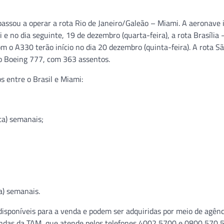
assou a operar a rota Rio de Janeiro/Galeão – Miami. A aeronave i
e no dia seguinte, 19 de dezembro (quarta-feira), a rota Brasília 
m o A330 terão início no dia 20 dezembro (quinta-feira). A rota S
 Boeing 777, com 363 assentos.
 entre o Brasil e Miami:
ta) semanais;
a) semanais.
 disponíveis para a venda e podem ser adquiridas por meio de agênc
endas da TAM, que atende pelos telefones 4002 5700 e 0800 570 