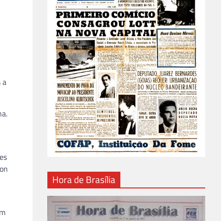
 a
na.
ves
son
Hora de Brasília
em