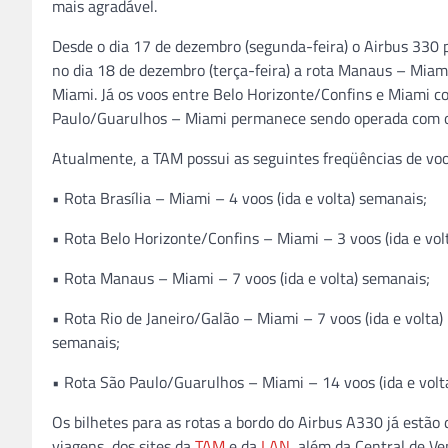
mais agradável.
Desde o dia 17 de dezembro (segunda-feira) o Airbus 330 p
no dia 18 de dezembro (terça-feira) a rota Manaus – Miami 
Miami. Já os voos entre Belo Horizonte/Confins e Miami co
Paulo/Guarulhos – Miami permanece sendo operada com o
Atualmente, a TAM possui as seguintes freqüências de voos
• Rota Brasília – Miami – 4 voos (ida e volta) semanais;
• Rota Belo Horizonte/Confins – Miami – 3 voos (ida e vol
• Rota Manaus – Miami – 7 voos (ida e volta) semanais;
• Rota Rio de Janeiro/Galão – Miami – 7 voos (ida e volta)
semanais;
• Rota São Paulo/Guarulhos – Miami – 14 voos (ida e volt
Os bilhetes para as rotas a bordo do Airbus A330 já estão
viagens, dos sites da
TAM
e da
LAN
, além da Central de V