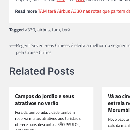
Read more
TAM terá Airbus A330 nas rotas que partem de
Tagged
a330
,
airbus
,
tam
,
terá
Navegação
⟵
Regent Seven Seas Cruises é eleita a melhor no segmento
pela Cruise Critics
de
Post
Related Posts
Campos do Jordão e seus
Vá ao ci
atrativos no verão
estrela n
Morumbi
Fora da temporada, cidade também
reserva muitos atrativos aos turistas e
Novo pacote 
oferece bons descontos. SÃO PAULO [
café da manh