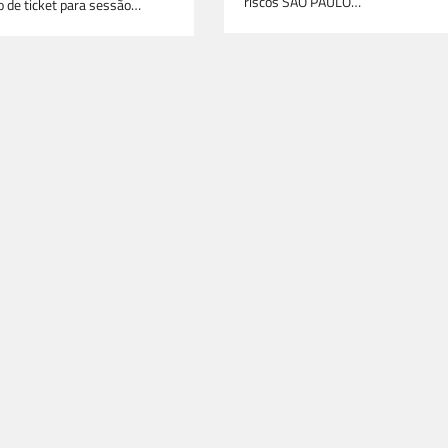
riscos SÃO PAULO…
 de ticket para sessão…