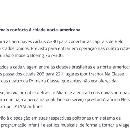
mais conforto à cidade norte-americana
á as aeronaves Airbus A330 para conectar as capitais de Belo
 Estados Unidos. Previsto para entrar em operação nas quatro rotas
tuirão o modelo Boeing 767-300.
os a cada viagem entre as cidades brasileiras e a norte-america
 passa dos atuais 205 para 221 lugares (por trecho). Na Classe
das quatro da Primeira Classe, que antes não era oferecida.
sejam viajar entre o Brasil e Miami e a entrada das novas aerona
em que haja a perda na qualidade do serviço prestado”, afirma Nel
 Grupo LATAM Airlines.
rão à disposição em suas respectivas poltronas um sistema de
 programação infantil e estilos musicais, de forma a tornar a viag