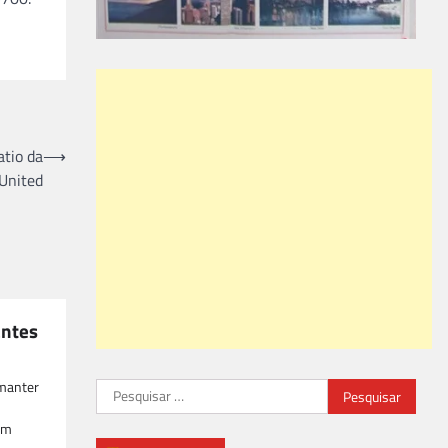
atio da
⟶
United
antes
 manter
Pesquisar
por:
em