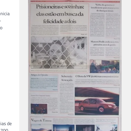
nicia
–
ão
ias de
5700.